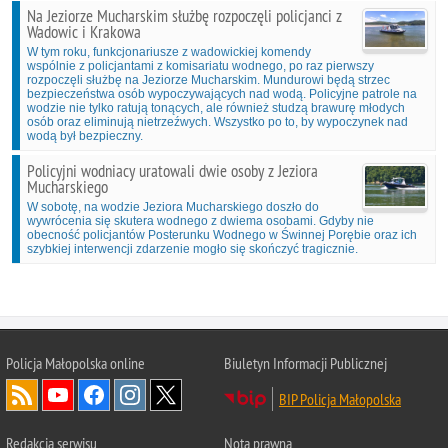
Na Jeziorze Mucharskim służbę rozpoczęli policjanci z
Wadowic i Krakowa
W tym roku, funkcjonariusze z wadowickiej komendy
wspólnie z policjantami z komisariatu wodnego, po raz pierwszy
rozpoczęli służbę na Jeziorze Mucharskim. Mundurowi będą strzec
bezpieczeństwa osób wypoczywających nad wodą. Policyjne patrole na
wodzie nie tylko ratują tonących, ale również studzą brawurę młodych
osób oraz eliminują nietrzeźwych. Wszystko po to, by wypoczynek nad
wodą był bezpieczny.
Policyjni wodniacy uratowali dwie osoby z Jeziora
Mucharskiego
W sobotę, na wodzie Jeziora Mucharskiego doszło do
wywrócenia się skutera wodnego z dwiema osobami. Gdyby nie
obecność policjantów Posterunku Wodnego w Świnnej Porębie oraz ich
szybkiej interwencji zdarzenie mogło się skończyć tragicznie.
Policja Małopolska online
Biuletyn Informacji Publicznej
BIP Policja Małopolska
Redakcja serwisu
Nota prawna