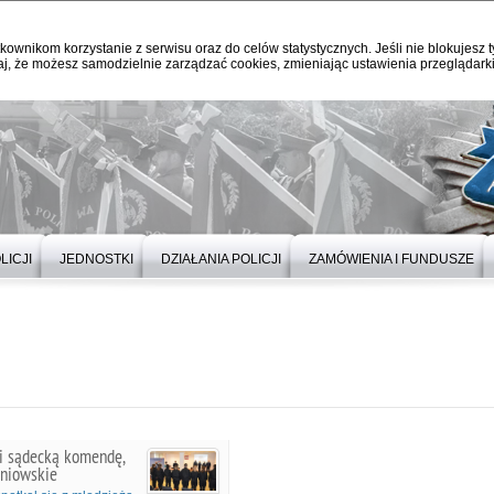
kownikom korzystanie z serwisu oraz do celów statystycznych. Jeśli nie blokujesz t
j, że możesz samodzielnie zarządzać cookies, zmieniając ustawienia przeglądarki
LICJI
JEDNOSTKI
DZIAŁANIA POLICJI
ZAMÓWIENIA I FUNDUSZE
li sądecką komendę,
zniowskie