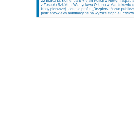
22 marca br. Komendant Miejski Policji w Nowym Sączu s
z Zespołu Szkół im. Władysława Orkana w Marcinkowicach
klasy pierwszej liceum o profilu „Bezpieczeństwo publicz
policjantów akty nominacyjne na wyższe stopnie uczniow