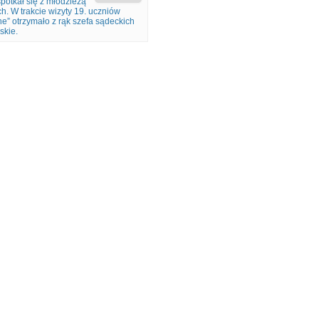
potkał się z młodzieżą
. W trakcie wizyty 19. uczniów
ne” otrzymało z rąk szefa sądeckich
skie.