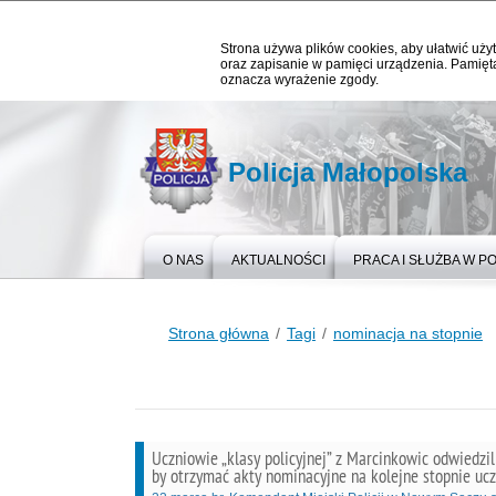
Strona używa plików cookies, aby ułatwić użyt
oraz zapisanie w pamięci urządzenia. Pamięta
oznacza wyrażenie zgody.
Policja Małopolska
O NAS
AKTUALNOŚCI
PRACA I SŁUŻBA W PO
Strona główna
Tagi
nominacja na stopnie
Uczniowie „klasy policyjnej” z Marcinkowic odwiedzi
by otrzymać akty nominacyjne na kolejne stopnie uc