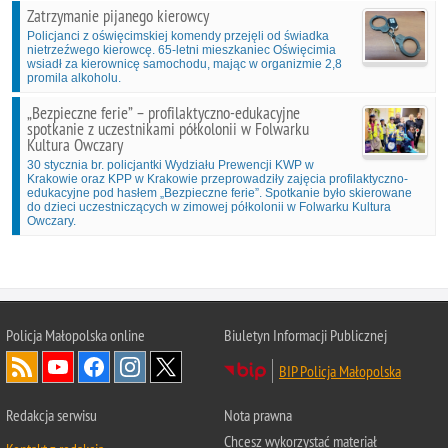
Zatrzymanie pijanego kierowcy
Policjanci z oświęcimskiej komendy przejęli od świadka
nietrzeźwego kierowcę. 65-letni mieszkaniec Oświęcimia
wsiadł za kierownicę samochodu, mając w organizmie 2,8
promila alkoholu.
„Bezpieczne ferie” – profilaktyczno-edukacyjne
spotkanie z uczestnikami półkolonii w Folwarku
Kultura Owczary
30 stycznia br. policjantki Wydziału Prewencji KWP w
Krakowie oraz KPP w Krakowie przeprowadziły zajęcia profilaktyczno-
edukacyjne pod hasłem „Bezpieczne ferie”. Spotkanie było skierowane
do dzieci uczestniczących w zimowej półkolonii w Folwarku Kultura
Owczary.
Policja Małopolska online
Biuletyn Informacji Publicznej
BIP Policja Małopolska
Redakcja serwisu
Nota prawna
Chcesz wykorzystać materiał