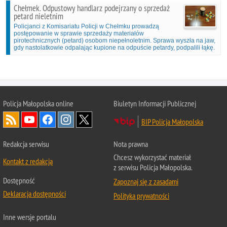
Chełmek. Odpustowy handlarz podejrzany o sprzedaż
petard nieletnim
Policjanci z Komisariatu Policji w Chełmku prowadzą
postępowanie w sprawie sprzedaży materiałów
pirotechnicznych (petard) osobom niepełnoletnim. Sprawa wyszła na jaw,
gdy nastolatkowie odpalając kupione na odpuście petardy, podpalili łąkę.
Policja Małopolska online
Biuletyn Informacji Publicznej
BIP Policja Małopolska
Redakcja serwisu
Nota prawna
Chcesz wykorzystać materiał
Kontakt z redakcją
z serwisu Policja Małopolska.
Dostępność
Zapoznaj się z zasadami
Deklaracja dostępności
Polityka prywatności
Inne wersje portalu