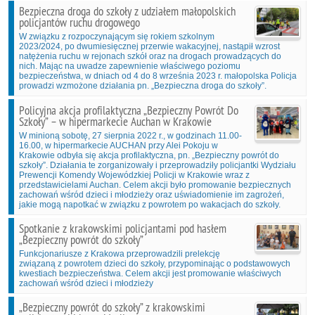
Bezpieczna droga do szkoły z udziałem małopolskich
policjantów ruchu drogowego
W związku z rozpoczynającym się rokiem szkolnym
2023/2024, po dwumiesięcznej przerwie wakacyjnej, nastąpił wzrost
natężenia ruchu w rejonach szkół oraz na drogach prowadzących do
nich. Mając na uwadze zapewnienie właściwego poziomu
bezpieczeństwa, w dniach od 4 do 8 września 2023 r. małopolska Policja
prowadzi wzmożone działania pn. „Bezpieczna droga do szkoły”.
Policyjna akcja profilaktyczna „Bezpieczny Powrót Do
Szkoły” – w hipermarkecie Auchan w Krakowie
W minioną sobotę, 27 sierpnia 2022 r., w godzinach 11.00-
16.00, w hipermarkecie AUCHAN przy Alei Pokoju w
Krakowie odbyła się akcja profilaktyczna, pn. „Bezpieczny powrót do
szkoły”. Działania te zorganizowały i przeprowadziły policjantki Wydziału
Prewencji Komendy Wojewódzkiej Policji w Krakowie wraz z
przedstawicielami Auchan. Celem akcji było promowanie bezpiecznych
zachowań wśród dzieci i młodzieży oraz uświadomienie im zagrożeń,
jakie mogą napotkać w związku z powrotem po wakacjach do szkoły.
Spotkanie z krakowskimi policjantami pod hasłem
„Bezpieczny powrót do szkoły”
Funkcjonariusze z Krakowa przeprowadzili prelekcję
związaną z powrotem dzieci do szkoły, przypominając o podstawowych
kwestiach bezpieczeństwa. Celem akcji jest promowanie właściwych
zachowań wśród dzieci i młodzieży
„Bezpieczny powrót do szkoły” z krakowskimi