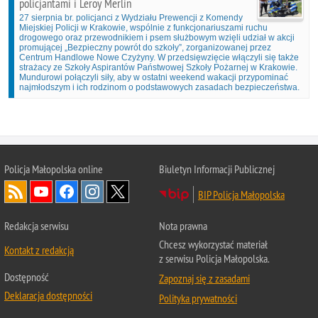
policjantami i Leroy Merlin
27 sierpnia br. policjanci z Wydziału Prewencji z Komendy
Miejskiej Policji w Krakowie, wspólnie z funkcjonariuszami ruchu
drogowego oraz przewodnikiem i psem służbowym wzięli udział w akcji
promującej „Bezpieczny powrót do szkoły”, zorganizowanej przez
Centrum Handlowe Nowe Czyżyny. W przedsięwzięcie włączyli się także
strażacy ze Szkoły Aspirantów Państwowej Szkoły Pożarnej w Krakowie.
Mundurowi połączyli siły, aby w ostatni weekend wakacji przypominać
najmłodszym i ich rodzinom o podstawowych zasadach bezpieczeństwa.
Policja Małopolska online
Biuletyn Informacji Publicznej
BIP Policja Małopolska
Redakcja serwisu
Nota prawna
Chcesz wykorzystać materiał
Kontakt z redakcją
z serwisu Policja Małopolska.
Dostępność
Zapoznaj się z zasadami
Deklaracja dostępności
Polityka prywatności