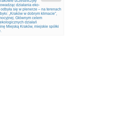
Krakowie uczestniczyły
rowadząc działania eko-
 odbyła się w plenerze – na terenach
było: „Kraków w dobrym klimacie”,
romocyjnej. Głównym celem
ekologicznych działań
ę Miejską Kraków, miejskie spółki
.