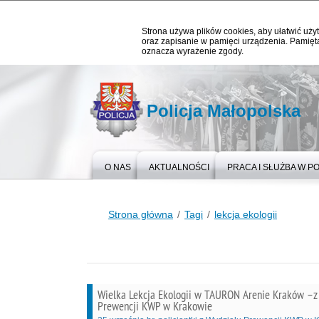
Strona używa plików cookies, aby ułatwić użyt
oraz zapisanie w pamięci urządzenia. Pamięta
oznacza wyrażenie zgody.
Policja Małopolska
O NAS
AKTUALNOŚCI
PRACA I SŁUŻBA W PO
Strona główna
Tagi
lekcja ekologii
Wielka Lekcja Ekologii w TAURON Arenie Kraków –
Prewencji KWP w Krakowie