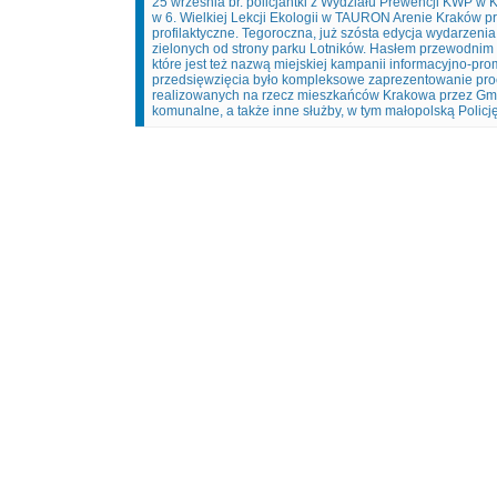
25 września br. policjantki z Wydziału Prewencji KWP w 
w 6. Wielkiej Lekcji Ekologii w TAURON Arenie Kraków p
profilaktyczne. Tegoroczna, już szósta edycja wydarzenia
zielonych od strony parku Lotników. Hasłem przewodnim 
które jest też nazwą miejskiej kampanii informacyjno-p
przedsięwzięcia było kompleksowe zaprezentowanie pro
realizowanych na rzecz mieszkańców Krakowa przez Gmin
komunalne, a także inne służby, w tym małopolską Policję