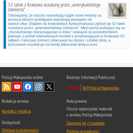
52-latek z Krakowa oszukany przez „amerykańskiego
żołnierza”
Ostrzegamy, że oszuści wymyślają ciągle nowe metody za
pomocą których podstępem wyłudzają pieniądze od
swoich ofiar. Ostatnio do krakowskich funkcjonariuszy zgłosił się 52-latek
oszukany przez „amerykańskiego żołnierza”. Mężczyzna podający się za
„mundurowego stacjonującego w Iraku” nawiązał za pośrednictwem
jednego z portali internetowych kontakt z przebywającym w Krakowie 52-
latkiem. Fałszywy żołnierz obiecywał mu dolary i sztabki złota, a
tymczasem oszukał go na kwotę kilkunastu tysięcy euro.
Policja Małopolska online
Biuletyn Informacji Publicznej
BIP Policja Małopolska
Redakcja serwisu
Nota prawna
Chcesz wykorzystać materiał
Kontakt z redakcją
z serwisu Policja Małopolska.
Dostępność
Zapoznaj się z zasadami
Deklaracja dostępności
Polityka prywatności