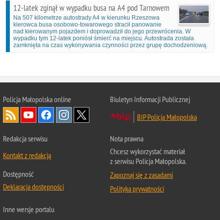
12-latek zginął w wypadku busa na A4 pod Tarnowem
Na 507 kilometrze autostrady A4 w kierunku Rzeszowa
kierowca busa osobowo-towarowego stracił panowanie
nad kierowanym pojazdem i doprowadził do jego przewrócenia. W
wypadku tym 12-latek poniósł śmierć na miejscu. Autostrada została
zamknięta na czas wykonywania czynności przez grupę dochodzeniową.
Policja Małopolska online
Biuletyn Informacji Publicznej
BIP Policja Małopolska
Redakcja serwisu
Nota prawna
Chcesz wykorzystać materiał
Kontakt z redakcją
z serwisu Policja Małopolska.
Dostępność
Zapoznaj się z zasadami
Deklaracja dostępności
Polityka prywatności
Inne wersje portalu