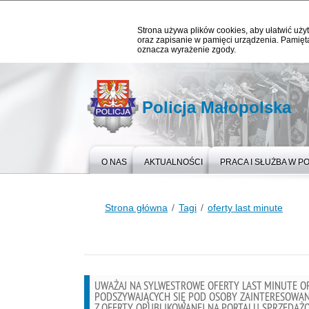
Strona używa plików cookies, aby ułatwić użyt
oraz zapisanie w pamięci urządzenia. Pamięta
oznacza wyrażenie zgody.
Policja Małopolska
O NAS
AKTUALNOŚCI
PRACA I SŁUŻBA W PO
Strona główna
Tagi
oferty last minute
UWAŻAJ NA SYLWESTROWE OFERTY LAST MINUTE O
PODSZYWAJĄCYCH SIĘ POD OSOBY ZAINTERESOWA
Z OFERTY OPUBLIKOWANEJ NA PORTALU SPRZEDA