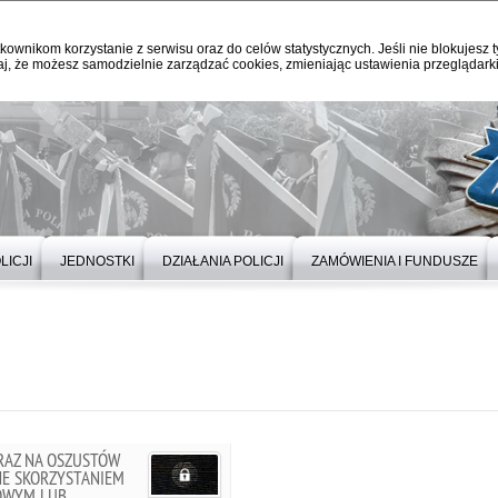
kownikom korzystanie z serwisu oraz do celów statystycznych. Jeśli nie blokujesz t
j, że możesz samodzielnie zarządzać cookies, zmieniając ustawienia przeglądarki
LICJI
JEDNOSTKI
DZIAŁANIA POLICJI
ZAMÓWIENIA I FUNDUSZE
RAZ NA OSZUSTÓW
NE SKORZYSTANIEM
ŻOWYM LUB