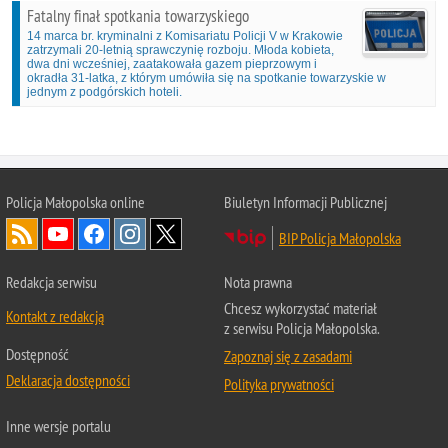
Fatalny finał spotkania towarzyskiego
14 marca br. kryminalni z Komisariatu Policji V w Krakowie
zatrzymali 20-letnią sprawczynię rozboju. Młoda kobieta,
dwa dni wcześniej, zaatakowała gazem pieprzowym i
okradła 31-latka, z którym umówiła się na spotkanie towarzyskie w
jednym z podgórskich hoteli.
Policja Małopolska online
Biuletyn Informacji Publicznej
BIP Policja Małopolska
Redakcja serwisu
Nota prawna
Chcesz wykorzystać materiał
Kontakt z redakcją
z serwisu Policja Małopolska.
Dostępność
Zapoznaj się z zasadami
Deklaracja dostępności
Polityka prywatności
Inne wersje portalu