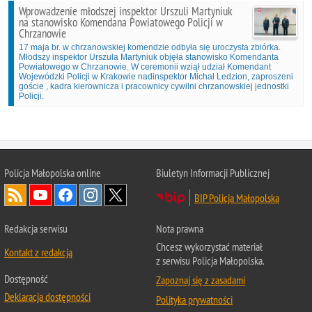
Wprowadzenie młodszej inspektor Urszuli Martyniuk
na stanowisko Komendana Powiatowego Policji w
Chrzanowie
17 maja br. w chrzanowskiej komendzie odbyła się uroczysta zbiórka.
Młodszy inspektor Urszula Martyniuk objęła stanowisko Komendanta
Powiatowego w Chrzanowie. W ceremonii wziął udział Komendant
Wojewódzki Policji w Krakowie nadinspektor Michał Ledzion, zaproszeni
goście , kadra kierownicza i pracownicy cywilni chrzanowskiej jednostki
Policji.
Policja Małopolska online
Biuletyn Informacji Publicznej
BIP Policja Małopolska
Redakcja serwisu
Nota prawna
Chcesz wykorzystać materiał
Kontakt z redakcją
z serwisu Policja Małopolska.
Dostępność
Zapoznaj się z zasadami
Deklaracja dostępności
Polityka prywatności