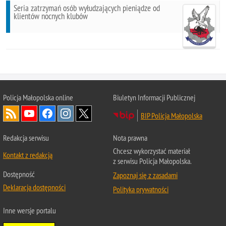
Seria zatrzymań osób wyłudzających pieniądze od
klientów nocnych klubów
Policja Małopolska online
Biuletyn Informacji Publicznej
BIP Policja Małopolska
Redakcja serwisu
Nota prawna
Chcesz wykorzystać materiał
Kontakt z redakcją
z serwisu Policja Małopolska.
Dostępność
Zapoznaj się z zasadami
Deklaracja dostępności
Polityka prywatności
Inne wersje portalu