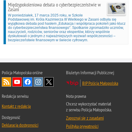
Międzypokoleniowa debata o cyberbezpieczeństwie w
Zasani
W poniedziałek, 17 marca 2025 roku, w Szkole
Podstawowej im. Króla Kazimierza III Wielkiego w Zasani odbyła się
wyjątkowa debata pod hasłem „Edukacja i współpraca pokoleń jako klucz
do cyberbezpieczeństwa finansowego”. Spotkanie zgromadziło uczniów,
nauczycieli, rodziców, seniorów oraz ekspertów, którzy wspólnie
dyskutowali o jednym z najważniejszych wyzwań współczesności –
bezpieczeństwie finansowym w świecie cyfrowym.
Policja Małopolska online
Biuletyn Informacji Publicznej
BIP Policja Małopolska
Redakcja serwisu
Nota prawna
Chcesz wykorzystać materiał
Kontakt z redakcją
z serwisu Policja Małopolska.
Dostępność
Zapoznaj się z zasadami
Deklaracja dostępności
Polityka prywatności