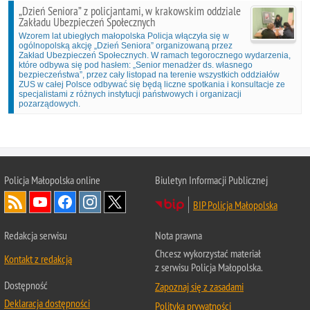
„Dzień Seniora” z policjantami, w krakowskim oddziale
Zakładu Ubezpieczeń Społecznych
Wzorem lat ubiegłych małopolska Policja włączyła się w
ogólnopolską akcję „Dzień Seniora” organizowaną przez
Zakład Ubezpieczeń Społecznych. W ramach tegorocznego wydarzenia,
które odbywa się pod hasłem: „Senior menadżer ds. własnego
bezpieczeństwa”, przez cały listopad na terenie wszystkich oddziałów
ZUS w całej Polsce odbywać się będą liczne spotkania i konsultacje ze
specjalistami z różnych instytucji państwowych i organizacji
pozarządowych.
Policja Małopolska online
Biuletyn Informacji Publicznej
BIP Policja Małopolska
Redakcja serwisu
Nota prawna
Chcesz wykorzystać materiał
Kontakt z redakcją
z serwisu Policja Małopolska.
Dostępność
Zapoznaj się z zasadami
Deklaracja dostępności
Polityka prywatności