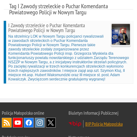
Tag I Zawody strzeleckie o Puchar Komendanta
Powiatowego Policji w Nowym Targu
I Zawody strzeleckie o Puchar Komendanta
Powiatowego Policji w Nowym Targu
Na strzelnicy LOK w Nowym Targu policjanci rywalizowali
w zawodach strzeleckich o Puchar Komendanta
Powiatowego Policji w Nowym Targu. Pierwsze takie
zawody strzeleckie zostały zorganizowane przez
Komendanta Powiatowego Policji insp. Grzegorza Wyskiela dla
funkcjonariuszy powiatu nowotarskiego z udziałem Zarządu Terenowego
NSZZP w Nowym Targu, a z inicjatywy instruktorów strzelań policyjnych.
Po zaciętej rywalizacji w trzech konkurencjach strzeleckich wyłoniono
trzech najlepszych zawodników. I miejsce zajął asp.szt. Szymon Kluj, II
miejsce mł.asp. Hubert Waksmundzki oraz III miejsce st. post. Adam
Kowalczyk. Zwycięzcom serdecznie gratulujemy wygranej!
Policja Małopolska online
Biuletyn Informacji Publicznej
BIP Policja Małopolska