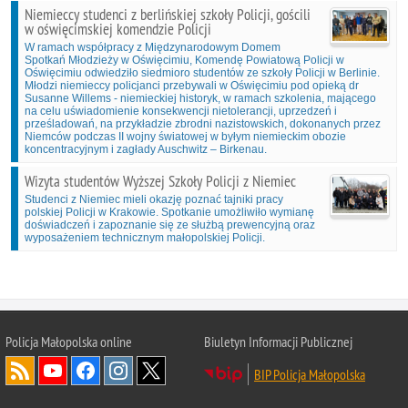
Niemieccy studenci z berlińskiej szkoły Policji, gościli
w oświęcimskiej komendzie Policji
W ramach współpracy z Międzynarodowym Domem
Spotkań Młodzieży w Oświęcimiu, Komendę Powiatową Policji w
Oświęcimiu odwiedziło siedmioro studentów ze szkoły Policji w Berlinie.
Młodzi niemieccy policjanci przebywali w Oświęcimiu pod opieką dr
Susanne Willems - niemieckiej historyk, w ramach szkolenia, mającego
na celu uświadomienie konsekwencji nietolerancji, uprzedzeń i
prześladowań, na przykładzie zbrodni nazistowskich, dokonanych przez
Niemców podczas II wojny światowej w byłym niemieckim obozie
koncentracyjnym i zagłady Auschwitz – Birkenau.
Wizyta studentów Wyższej Szkoły Policji z Niemiec
Studenci z Niemiec mieli okazję poznać tajniki pracy
polskiej Policji w Krakowie. Spotkanie umożliwiło wymianę
doświadczeń i zapoznanie się ze służbą prewencyjną oraz
wyposażeniem technicznym małopolskiej Policji.
Policja Małopolska online
Biuletyn Informacji Publicznej
BIP Policja Małopolska