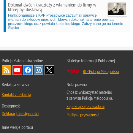
Dokonał dwóch kradzieży z włamaniem do firmy, w
której był dostawcą
Funkcjonariusze z KPP Proszowice zatrzymali sprawcę
włamań do sklepów mięsnych, których dokonał na terenie powiatu
proszowickiego oraz powiatu kazimierskiego. Zatrzymano go na terenie
Śląska.
Policja Małopolska online
Biuletyn Informacji Publicznej
BIP Policja Małopolska
Redakcja serwisu
Nota prawna
Chcesz wykorzystać materiał
Kontakt z redakcją
z serwisu Policja Małopolska.
Dostępność
Zapoznaj się z zasadami
Deklaracja dostępności
Polityka prywatności
Inne wersje portalu