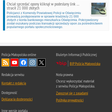
Chciał sprzedać opony kliknął w podesłany link …
stracił 21 000 złotych
Policjanci z Komendy Powiatowej Policji w Oświęcimiu
prowadzą postępowanie w sprawie kradzieży 21 000
złotych z konta bankowego mieszkańca Oświęcimia. Pokrzywdzony
został oszukany podczas transakcji sprzedaży opon za pośrednictwem
popularnego portalu społecznościowego.
Policja Małopolska online
Biuletyn Informacji Publicznej
BIP Policja Małopolska
Redakcja serwisu
Nota prawna
Chcesz wykorzystać materiał
Kontakt z redakcją
z serwisu Policja Małopolska.
Dostępność
Zapoznaj się z zasadami
Deklaracja dostępności
Polityka prywatności
Inne wersje portalu