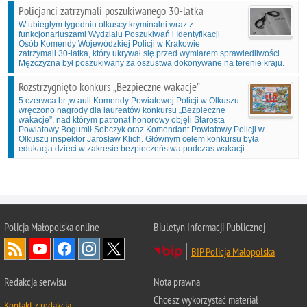
Policjanci zatrzymali poszukiwanego 30-latka
W ubiegłym tygodniu olkuscy kryminalni wraz z
funkcjonariuszami Wydziału Poszukiwań i Identyfikacji
Osób Komendy Wojewódzkiej Policji w Krakowie
zatrzymali 30-latka, który ukrywał się przed wymiarem sprawiedliwości.
Mężczyzna był poszukiwany za oszustwa dokonywane na terenie kraju.
Rozstrzygnięto konkurs „Bezpieczne wakacje”
5 czerwca br.,w auli Komendy Powiatowej Policji w Olkuszu
wręczono nagrody dla laureatów konkursu „Bezpieczne
wakacje”, nad którym patronat honorowy objęli Starosta
Powiatowy Bogumił Sobczyk oraz Komendant Powiatowy Policji w
Olkuszu inspektor Jarosław Klich. Głównym celem konkursu była
edukacja dzieci w zakresie bezpieczeństwa podczas wakacji.
Policja Małopolska online
Biuletyn Informacji Publicznej
BIP Policja Małopolska
Redakcja serwisu
Nota prawna
Chcesz wykorzystać materiał
Kontakt z redakcją