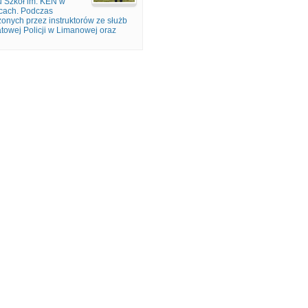
u Szkół im. KEN w
icach. Podczas
zonych przez instruktorów ze służb
owej Policji w Limanowej oraz