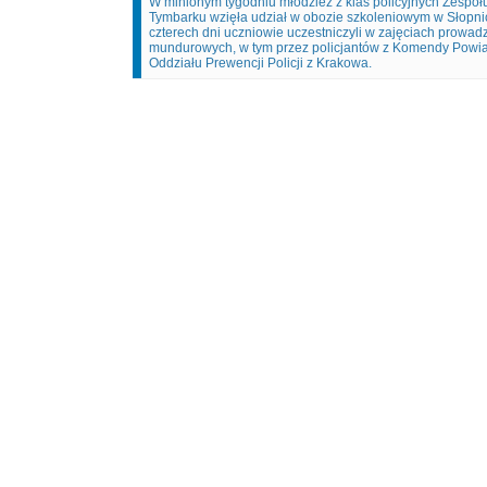
W minionym tygodniu młodzież z klas policyjnych Zespoł
Tymbarku wzięła udział w obozie szkoleniowym w Słopn
czterech dni uczniowie uczestniczyli w zajęciach prowad
mundurowych, w tym przez policjantów z Komendy Powiat
Oddziału Prewencji Policji z Krakowa.