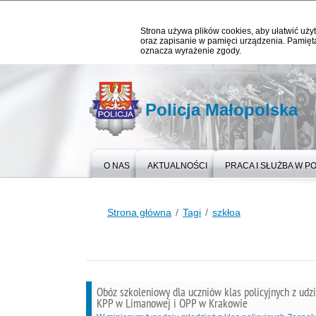
Strona używa plików cookies, aby ułatwić użyt
oraz zapisanie w pamięci urządzenia. Pamięta
oznacza wyrażenie zgody.
Policja Małopolska
O NAS
AKTUALNOŚCI
PRACA I SŁUŻBA W PO
Strona główna
Tagi
szkłoa
Obóz szkoleniowy dla uczniów klas policyjnych z udz
KPP w Limanowej i OPP w Krakowie