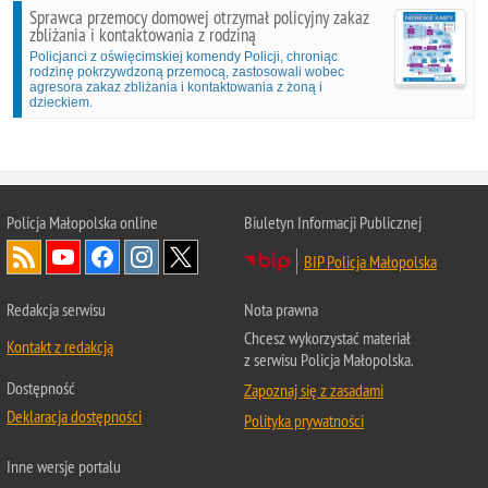
Sprawca przemocy domowej otrzymał policyjny zakaz
zbliżania i kontaktowania z rodziną
Policjanci z oświęcimskiej komendy Policji, chroniąc
rodzinę pokrzywdzoną przemocą, zastosowali wobec
agresora zakaz zbliżania i kontaktowania z żoną i
dzieckiem.
Policja Małopolska online
Biuletyn Informacji Publicznej
BIP Policja Małopolska
Redakcja serwisu
Nota prawna
Chcesz wykorzystać materiał
Kontakt z redakcją
z serwisu Policja Małopolska.
Dostępność
Zapoznaj się z zasadami
Deklaracja dostępności
Polityka prywatności
Inne wersje portalu