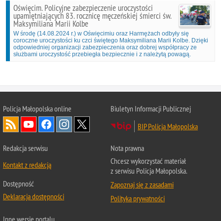
Oświęcim. Policyjne zabezpieczenie uroczystości
upamiętniających 83. rocznicę męczeńskiej śmierci św.
Maksymiliana Marii Kolbe
W środę (14.08.2024 r.) w Oświęcimiu oraz Harmężach odbyły się
coroczne uroczystości ku czci świętego Maksymiliana Marii Kolbe. Dzięki
odpowiedniej organizacji zabezpieczenia oraz dobrej współpracy ze
służbami uroczystość przebiegła bezpiecznie i z należytą powagą.
Policja Małopolska online
Biuletyn Informacji Publicznej
BIP Policja Małopolska
Redakcja serwisu
Nota prawna
Chcesz wykorzystać materiał
Kontakt z redakcją
z serwisu Policja Małopolska.
Dostępność
Zapoznaj się z zasadami
Deklaracja dostępności
Polityka prywatności
Inne wersje portalu