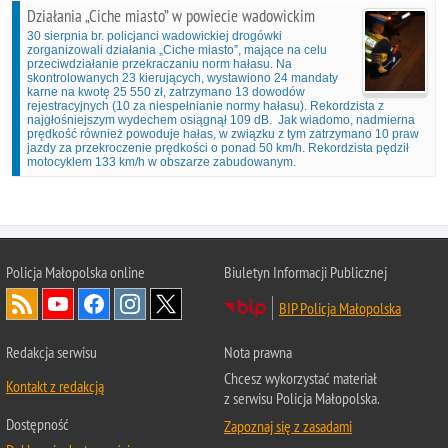
Działania „Ciche miasto” w powiecie wadowickim
30 sierpnia br. policjanci wadowickiej drogówki
zorganizowali działania „Ciche miasto”, mające na celu
przeciwdziałanie przekraczaniu norm hałasu. Na
skontrolowanych 23 kierujących, wystawiono 24 mandaty
karne na kwotę 25 550 zł, zatrzymano 13 dowodów
rejestracyjnych (10 za niespełnianie normy hałasu). Rekordzista z
najgłośniejszym wydechem osiągnął 109 dB. Jak wiadomo, nadmierna
prędkość również powoduje hałas, w związku z tym zatrzymano 10 praw
jazdy za przekroczenie prędkości o ponad 50 km/h. Rekordzista pędził
motocyklem 133 km/h w obszarze zabudowanym.
Policja Małopolska online
Biuletyn Informacji Publicznej
BIP Policja Małopolska
Redakcja serwisu
Nota prawna
Chcesz wykorzystać materiał
Kontakt z redakcją
z serwisu Policja Małopolska.
Dostępność
Zapoznaj się z zasadami