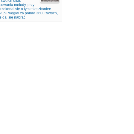
swoich ofiar.
osowania metody, przy
Przekonał się o tym mieszkaniec
kupił węgiel za ponad 3600 złotych,
e daj się nabrać!