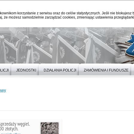
kownikom korzystanie z serwisu oraz do celów statystycznych. Jeśli nie blokujesz t
j, że możesz samodzielnie zarządzać cookies, zmieniając ustawienia przeglądarki
LICJI
JEDNOSTKI
DZIAŁANIA POLICJI
ZAMÓWIENIA I FUNDUSZE
towy
sprzedaży węgiel.
00 złotych.