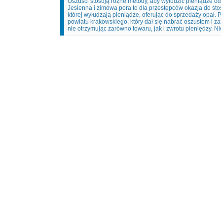
Oszuści stosują różne metody, aby wyłudzić pieniądze od 
Jesienna i zimowa pora to dla przestępców okazja do st
której wyłudzają pieniądze, oferując do sprzedaży opał. 
powiatu krakowskiego, który dał się nabrać oszustom i za
nie otrzymując zarówno towaru, jak i zwrotu pieniędzy. Ni