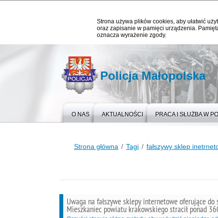
Strona używa plików cookies, aby ułatwić użyt
oraz zapisanie w pamięci urządzenia. Pamięta
oznacza wyrażenie zgody.
Policja Małopolska
O NAS
AKTUALNOŚCI
PRACA I SŁUŻBA W PO
Strona główna
Tagi
fałszywy sklep inetrne
Uwaga na fałszywe sklepy internetowe oferujące do 
Mieszkaniec powiatu krakowskiego stracił ponad 36