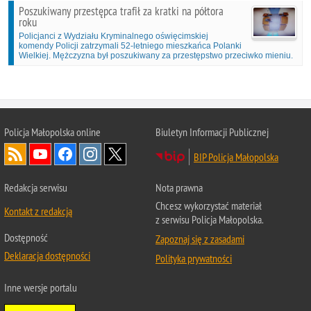
Poszukiwany przestępca trafił za kratki na półtora
roku
Policjanci z Wydziału Kryminalnego oświęcimskiej
komendy Policji zatrzymali 52-letniego mieszkańca Polanki
Wielkiej. Mężczyzna był poszukiwany za przestępstwo przeciwko mieniu.
Policja Małopolska online
Biuletyn Informacji Publicznej
BIP Policja Małopolska
Redakcja serwisu
Nota prawna
Chcesz wykorzystać materiał
Kontakt z redakcją
z serwisu Policja Małopolska.
Dostępność
Zapoznaj się z zasadami
Deklaracja dostępności
Polityka prywatności
Inne wersje portalu