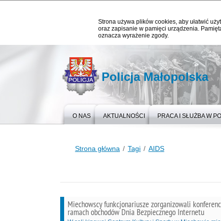
Strona używa plików cookies, aby ułatwić użyt
oraz zapisanie w pamięci urządzenia. Pamięta
oznacza wyrażenie zgody.
Policja Małopolska
O NAS
AKTUALNOŚCI
PRACA I SŁUŻBA W PO
Strona główna
Tagi
AIDS
Miechowscy funkcjonariusze zorganizowali konferen
ramach obchodów Dnia Bezpiecznego Internetu