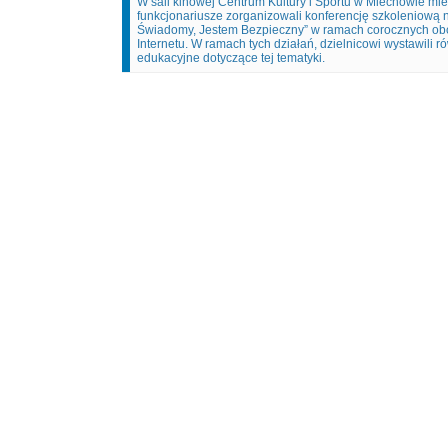
W sali kinowej Centrum Kultury i Sportu w Miechowie m
funkcjonariusze zorganizowali konferencję szkoleniową 
Świadomy, Jestem Bezpieczny” w ramach corocznych o
Internetu. W ramach tych działań, dzielnicowi wystawili ró
edukacyjne dotyczące tej tematyki.