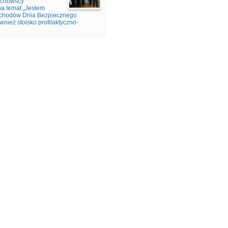
iechowscy
na temat „Jestem
bchodów Dnia Bezpiecznego
wnież stoisko profilaktyczno-