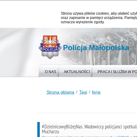
Strona używa plików cookies, aby ułatwić użyt
oraz zapisanie w pamięci urządzenia. Pamięta
oznacza wyrażenie zgody.
Policja Małopolska
O NAS
AKTUALNOŚCI
PRACA I SŁUŻBA W PO
Strona główna
Tagi
ferje
#DzielnicowyBliżejNas. Wadowiccy policjanci spotkal
Mucharzu