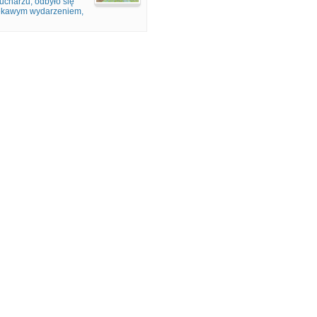
charzu, odbyło się
ciekawym wydarzeniem,