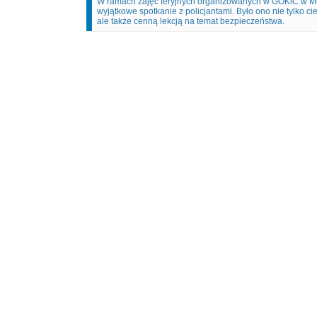
W ramach zajęć feryjnych organizowanych w GOKiC w Mu
wyjątkowe spotkanie z policjantami. Było ono nie tylko 
ale także cenną lekcją na temat bezpieczeństwa.