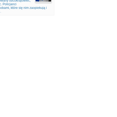
towany obcokrajowiec,
. Policjanci
obami, które się nim zaopiekują i
.