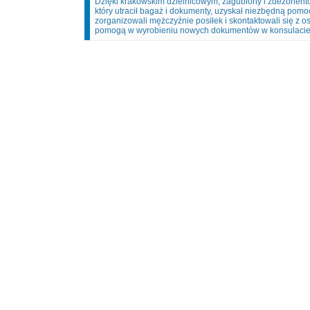
Dzięki krakowskim dzielnicowym, zagubiony i zdezorien
który utracił bagaż i dokumenty, uzyskał niezbędną pomoc
zorganizowali mężczyźnie posiłek i skontaktowali się z os
pomogą w wyrobieniu nowych dokumentów w konsulacie