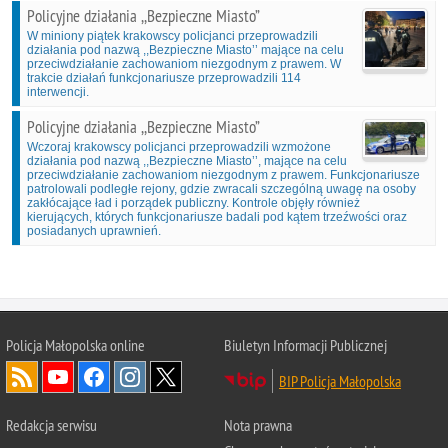
Policyjne działania ,,Bezpieczne Miasto”
W miniony piątek krakowscy policjanci przeprowadzili
działania pod nazwą ,,Bezpieczne Miasto’’ mające na celu
przeciwdziałanie zachowaniom niezgodnym z prawem. W
trakcie działań funkcjonariusze przeprowadzili 114
interwencji.
Policyjne działania ,,Bezpieczne Miasto”
Wczoraj krakowscy policjanci przeprowadzili wzmożone
działania pod nazwą ,,Bezpieczne Miasto’’, mające na celu
przeciwdziałanie zachowaniom niezgodnym z prawem. Funkcjonariusze
patrolowali podległe rejony, gdzie zwracali szczególną uwagę na osoby
zakłócające ład i porządek publiczny. Kontrole objęły również
kierujących, których funkcjonariusze badali pod kątem trzeźwości oraz
posiadanych uprawnień.
Policja Małopolska online
Biuletyn Informacji Publicznej
BIP Policja Małopolska
Redakcja serwisu
Nota prawna