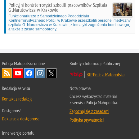
Policyjni kontrterroryści szkolili pracowników Szpitala
G .Narutowicza w Krakowie
Funkcjonariusze z Samodzielnego Pododdziału
Kontrterrorystycznego Policji w Krakowie przeszkolili personel medyczny
szpitala G. Narutowicza w Krakowie, z tematyki zagrożenia bombowego,
a także z zasad samoobrony.
Policja Małopolska online
Biuletyn Informacji Publicznej
BIP Policja Małopolska
Redakcja serwisu
Nota prawna
Chcesz wykorzystać materiał
Kontakt z redakcją
z serwisu Policja Małopolska.
Dostępność
Zapoznaj się z zasadami
Deklaracja dostępności
Polityka prywatności
Inne wersje portalu