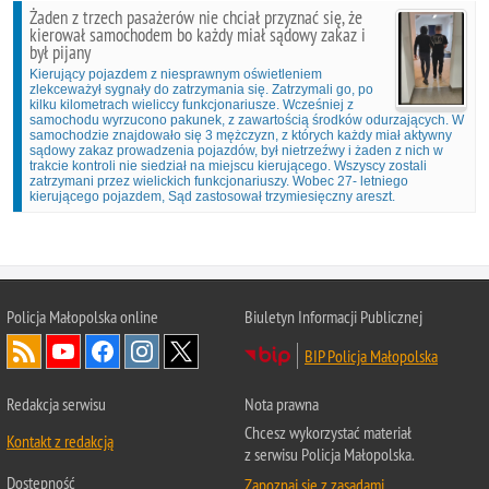
Żaden z trzech pasażerów nie chciał przyznać się, że
kierował samochodem bo każdy miał sądowy zakaz i
był pijany
Kierujący pojazdem z niesprawnym oświetleniem
zlekceważył sygnały do zatrzymania się. Zatrzymali go, po
kilku kilometrach wieliccy funkcjonariusze. Wcześniej z
samochodu wyrzucono pakunek, z zawartością środków odurzających. W
samochodzie znajdowało się 3 mężczyzn, z których każdy miał aktywny
sądowy zakaz prowadzenia pojazdów, był nietrzeźwy i żaden z nich w
trakcie kontroli nie siedział na miejscu kierującego. Wszyscy zostali
zatrzymani przez wielickich funkcjonariuszy. Wobec 27- letniego
kierującego pojazdem, Sąd zastosował trzymiesięczny areszt.
Policja Małopolska online
Biuletyn Informacji Publicznej
BIP Policja Małopolska
Redakcja serwisu
Nota prawna
Chcesz wykorzystać materiał
Kontakt z redakcją
z serwisu Policja Małopolska.
Dostępność
Zapoznaj się z zasadami