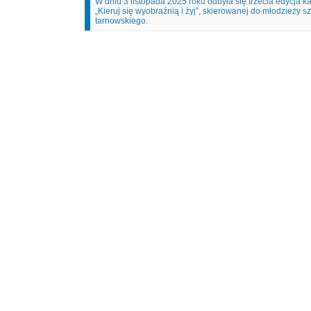
W dniu 3 listopada 2025 roku odbyła się trzecia edycja ka
„Kieruj się wyobraźnią i żyj”, skierowanej do młodzieży 
tarnowskiego.