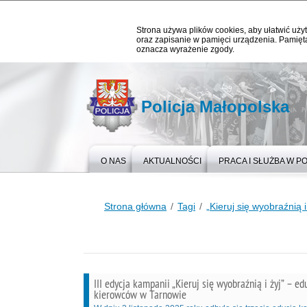
Strona używa plików cookies, aby ułatwić użyt
oraz zapisanie w pamięci urządzenia. Pamięta
oznacza wyrażenie zgody.
Policja Małopolska
O NAS
AKTUALNOŚCI
PRACA I SŁUŻBA W PO
Strona główna
Tagi
„Kieruj się wyobraźnią i
III edycja kampanii „Kieruj się wyobraźnią i żyj” – e
kierowców w Tarnowie