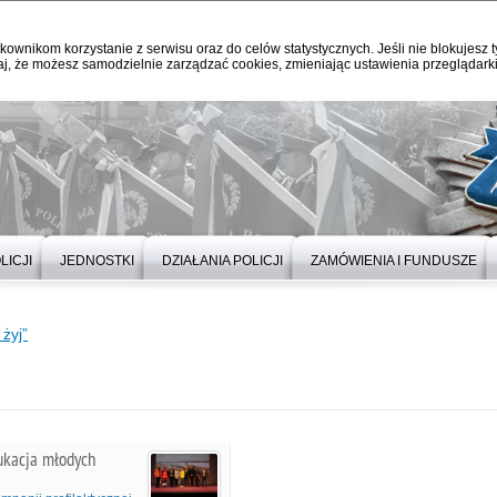
kownikom korzystanie z serwisu oraz do celów statystycznych. Jeśli nie blokujesz t
j, że możesz samodzielnie zarządzać cookies, zmieniając ustawienia przeglądarki
LICJI
JEDNOSTKI
DZIAŁANIA POLICJI
ZAMÓWIENIA I FUNDUSZE
 żyj”
dukacja młodych