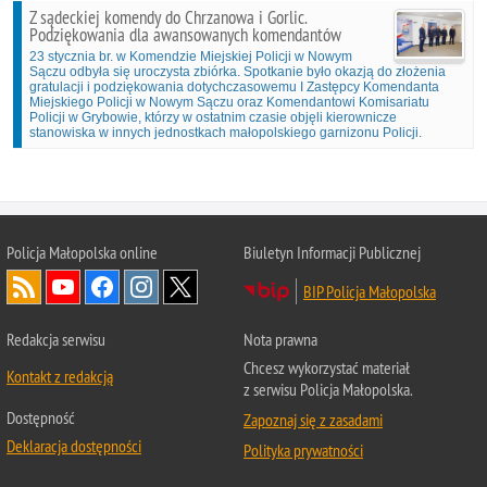
Z sądeckiej komendy do Chrzanowa i Gorlic.
Podziękowania dla awansowanych komendantów
23 stycznia br. w Komendzie Miejskiej Policji w Nowym
Sączu odbyła się uroczysta zbiórka. Spotkanie było okazją do złożenia
gratulacji i podziękowania dotychczasowemu I Zastępcy Komendanta
Miejskiego Policji w Nowym Sączu oraz Komendantowi Komisariatu
Policji w Grybowie, którzy w ostatnim czasie objęli kierownicze
stanowiska w innych jednostkach małopolskiego garnizonu Policji.
Policja Małopolska online
Biuletyn Informacji Publicznej
BIP Policja Małopolska
Redakcja serwisu
Nota prawna
Chcesz wykorzystać materiał
Kontakt z redakcją
z serwisu Policja Małopolska.
Dostępność
Zapoznaj się z zasadami
Deklaracja dostępności
Polityka prywatności