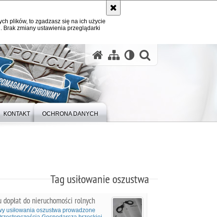
ych plików, to zgadzasz się na ich użycie
. Brak zmiany ustawienia przeglądarki
otwórz wysz
KONTAKT
OCHRONA DANYCH
Tag usiłowanie oszustwa
u dopłat do nieruchomości rolnych
awy usiłowania oszustwa prowadzone