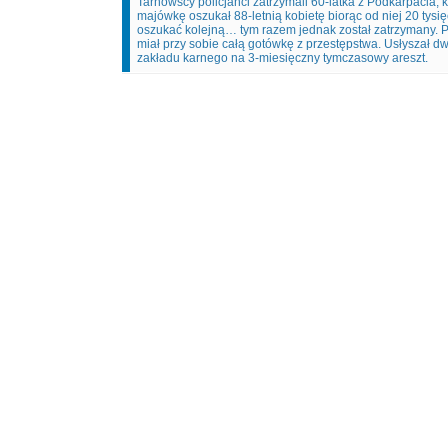
Tarnowscy policjanci zatrzymali 60-latka z Podkarpacia, 
majówkę oszukał 88-letnią kobietę biorąc od niej 20 tysięc
oszukać kolejną… tym razem jednak został zatrzymany. 
miał przy sobie całą gotówkę z przestępstwa. Usłyszał dwa 
zakładu karnego na 3-miesięczny tymczasowy areszt.