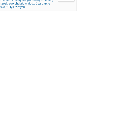
 Przestępczością Gospodarczą brzeskiej
rzeskiego chciało wyłudzić wsparcie
ko 60 tys. złotych.