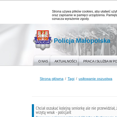
Strona używa plików cookies, aby ułatwić użyt
oraz zapisanie w pamięci urządzenia. Pamięta
oznacza wyrażenie zgody.
Policja Małopolska
O NAS
AKTUALNOŚCI
PRACA I SŁUŻBA W PO
Strona główna
Tagi
usiłowanie oszustwa
Chciał oszukać kolejną seniorkę ale nie przewidział, ż
wizytą wnuk - policjant