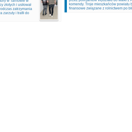
przez policjantów Wydziału do walki z
który w Tarnowie w
komendy. Troje mieszkańców powiatu b
y złotych i usiłował
finansowe związane z rolnictwem po blis
Podczas zatrzymania
zarzuty i trafił do