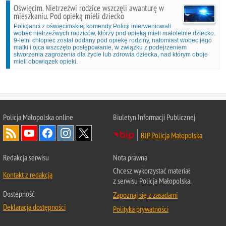
Oświęcim. Nietrzeźwi rodzice wszczęli awanturę w
mieszkaniu. Pod opieką mieli dziecko
Policjanci z oświęcimskiej komendy Policji interweniowali
wobec nietrzeźwych rodziców, którzy pod opieką mieli małoletnie dziecko.
9-letni chłopiec został oddany pod opiekę rodziny, natomiast wobec jego
matki i ojca wszczęto postępowanie, w związku z podejrzeniem
stworzenia zagrożenia dla życie lub zdrowia dziecka, nad którym oboje
mieli obowiązek opieki.
Policja Małopolska online
Biuletyn Informacji Publicznej
BIP Policja Małopolska
Redakcja serwisu
Nota prawna
Chcesz wykorzystać materiał
Kontakt z redakcją
z serwisu Policja Małopolska.
Dostępność
Zapoznaj się z zasadami
Deklaracja dostępności
Polityka prywatności