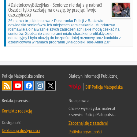
#DzielnicowyBliżejNas - Seniorze nie daj się nabrać!
Oszuści tylko czekają na okazję, by przejąć Twoje
oszczędności
26 marca br.; dzielnicowa z Posterunku Policji z Racławic
odwiedziła seniorów w ich miejscach zamieszkania. Mundurowa
rozmawiała o najważniejszych zagrożeniach jakie mogą czekać na
seniorów. Spotkanie z seniorami miało charakter profilaktyczno-
edukacyjny i było okazją do bezpośredniej rozmowy oraz kontaktu z
dzielnicowym w ramach programu „Małopolski Tele-Anioł 2.0”.
Policja Małopolska online
Biuletyn Informacji Publicznej
BIP Policja Małopolska
Redakcja serwisu
Nota prawna
Chcesz wykorzystać materiał
Kontakt z redakcją
z serwisu Policja Małopolska.
Dostępność
Zapoznaj się z zasadami
Deklaracja dostępności
Polityka prywatności