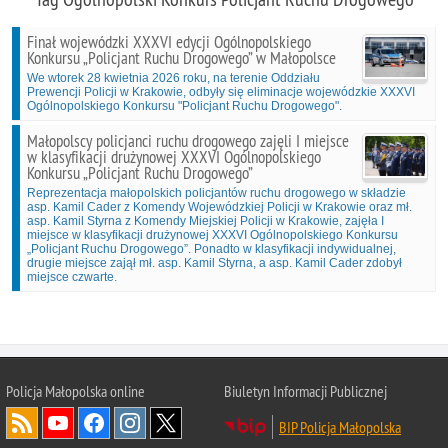
Finał wojewódzki XXXVI edycji Ogólnopolskiego
Konkursu „Policjant Ruchu Drogowego” w Małopolsce
We wtorek 28 kwietnia 2026 roku, na terenie Oddziału
Prewencji Policji w Krakowie, odbyły się eliminacje wojewódzkie XXXVI
Ogólnopolskiego Konkursu "Policjant Ruchu Drogowego".
Małopolscy policjanci ruchu drogowego zajęli I miejsce
w klasyfikacji drużynowej XXXVI Ogólnopolskiego
Konkursu „Policjant Ruchu Drogowego”
Reprezentacja małopolskich policjantów ruchu drogowego w składzie
asp. Kamil Cader z Komendy Wojewódzkiej Policji w Krakowie oraz mł.
asp. Kamil Styrna z Komendy Miejskiej Policji w Krakowie, zajęła I
miejsce w klasyfikacji drużynowej XXXVI Ogólnopolskiego Konkursu
„Policjant Ruchu Drogowego”. Ponadto w klasyfikacji indywidualnej,
drugie miejsce zajął mł. asp. Kamil Styrna, a asp. Kamil Cader zdobył
miejsce czwarte.
Policja Małopolska online
Biuletyn Informacji Publicznej
BIP Policja Małopolska