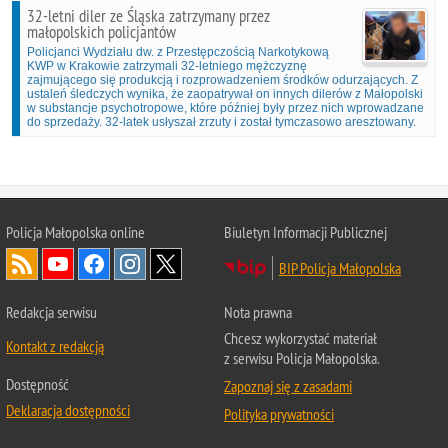
32-letni diler ze Śląska zatrzymany przez
małopolskich policjantów
Policjanci Wydziału dw. z Przestępczością Narkotykową
KWP w Krakowie zatrzymali 32-letniego mężczyznę
zajmującego się produkcją i rozprowadzeniem środków odurzających. Z
ustaleń śledczych wynika, że zaopatrywał on innych dilerów z Małopolski
w substancje psychotropowe, które później były przez nich wprowadzane
do sprzedaży. 32-latek usłyszał zrzuty i został tymczasowo aresztowany.
Policja Małopolska online
Biuletyn Informacji Publicznej
BIP Policja Małopolska
Redakcja serwisu
Nota prawna
Chcesz wykorzystać materiał
Kontakt z redakcją
z serwisu Policja Małopolska.
Dostępność
Zapoznaj się z zasadami
Deklaracja dostępności
Polityka prywatności