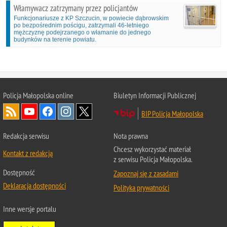
Włamywacz zatrzymany przez policjantów
Funkcjonariusze z KP Szczucin, w powiecie dąbrowskim
po bezpośrednim pościgu, zatrzymali 46-letniego
mężczyznę podejrzanego o włamanie do jednego
budynków na terenie powiatu.
Policja Małopolska online
Biuletyn Informacji Publicznej
BIP Policja Małopolska
Redakcja serwisu
Nota prawna
Chcesz wykorzystać materiał
Kontakt z redakcją
z serwisu Policja Małopolska.
Dostępność
Zapoznaj się z zasadami
Deklaracja dostępności
Polityka prywatności
Inne wersje portalu