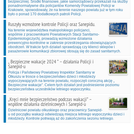
bezpieczniej. Środki finansowe, jakie samorządowcy przekazali na służby
ponadnormatywne dla policjantów Komendy Powiatowej Policji w
Krakowie, spowodowały, że na terenie naszego powiatu już w tym roku
było o ponad 170 dodatkowych patroli Policji.
Ruszyły wzmożone kontrole Policji oraz Sanepidu.
Na terenie województwa małopolskiego policjanci,
wspólnie z pracownikami Powiatowych Stacji Sanitarno-
Epidemiologiczychj, prowadzą wzmożone działania
prewencyjno-kontrolne w zakresie przestrzegania obowiązujących
obostrzeń. W trakcie tych działań sprawdzają czy klienci sklepów i
pasażerowie komunikacji zbiorowej stosują się do zasad sanitarnych.
„ Bezpieczne wakacje 2024 ” – działania Policji i
Sanepid-u
Policja i Państwowy Powiatowy Inspektor Sanitarny w
Olkuszu w trosce o bezpieczeństwo dzieci i młodzieży
wypoczywających na terenie powiatu, rozpoczęli coroczną akcję „
Bezpieczne wakacje”. Celem tych działań jest podniesienie poziomu
bezpieczeństwa uczestników letniego wypoczynku.
„Kręci mnie bezpieczeństwo podczas wakacji” –
wspólne działania dzielnicowych i Sanepid-u
Dzielnicowi powiatu olkuskiego oraz pracownicy Sanepid-
u od początku wakacji odwiedzają miejsca letniego wypoczynku dzieci i
młodzieży. Kontrole potrwają aż do zakończenia sezonu letniego.