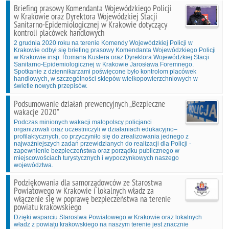
Briefing prasowy Komendanta Wojewódzkiego Policji
w Krakowie oraz Dyrektora Wojewódzkiej Stacji
Sanitarno-Epidemiologicznej w Krakowie dotyczący
kontroli placówek handlowych
2 grudnia 2020 roku na terenie Komendy Wojewódzkiej Policji w
Krakowie odbył się briefing prasowy Komendanta Wojewódzkiego Policji
w Krakowie insp. Romana Kustera oraz Dyrektora Wojewódzkiej Stacji
Sanitarno-Epidemiologicznej w Krakowie Jarosława Foremnego.
Spotkanie z dziennikarzami poświęcone było kontrolom placówek
handlowych, w szczególności sklepów wielkopowierzchniowych w
świetle nowych przepisów.
Podsumowanie działań prewencyjnych „Bezpieczne
wakacje 2020”
Podczas minionych wakacji małopolscy policjanci
organizowali oraz uczestniczyli w działaniach edukacyjno–
profilaktycznych, co przyczyniło się do zrealizowania jednego z
najważniejszych zadań przewidzianych do realizacji dla Policji -
zapewnienie bezpieczeństwa oraz porządku publicznego w
miejscowościach turystycznych i wypoczynkowych naszego
województwa.
Podziękowania dla samorządowców ze Starostwa
Powiatowego w Krakowie i lokalnych władz za
włączenie się w poprawę bezpieczeństwa na terenie
powiatu krakowskiego
Dzięki wsparciu Starostwa Powiatowego w Krakowie oraz lokalnych
władz z powiatu krakowskiego na naszym terenie jest znacznie