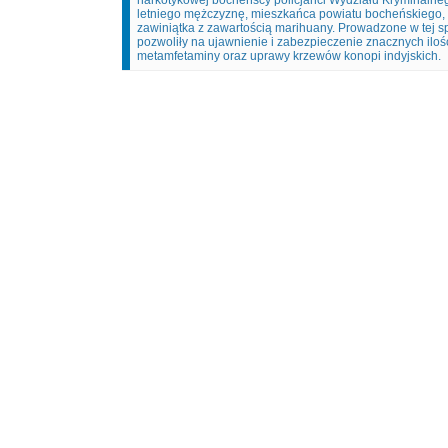
narkotykowej bocheńscy policjanci Wydziału Kryminalneg
letniego mężczyznę, mieszkańca powiatu bocheńskiego, k
zawiniątka z zawartością marihuany. Prowadzone w tej s
pozwoliły na ujawnienie i zabezpieczenie znacznych ilośc
metamfetaminy oraz uprawy krzewów konopi indyjskich.