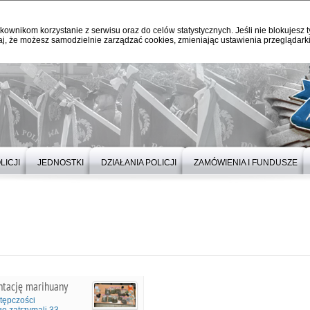
kownikom korzystanie z serwisu oraz do celów statystycznych. Jeśli nie blokujesz t
j, że możesz samodzielnie zarządzać cookies, zmieniając ustawienia przeglądarki
LICJI
JEDNOSTKI
DZIAŁANIA POLICJI
ZAMÓWIENIA I FUNDUSZE
antację marihuany
tępczości