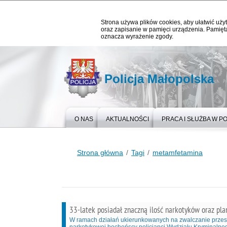
Strona używa plików cookies, aby ułatwić użyt
oraz zapisanie w pamięci urządzenia. Pamięta
oznacza wyrażenie zgody.
Policja Małopolska
O NAS
AKTUALNOŚCI
PRACA I SŁUŻBA W PO
Strona główna
Tagi
metamfetamina
33-latek posiadał znaczną ilość narkotyków oraz pl
W ramach działań ukierunkowanych na zwalczanie przes