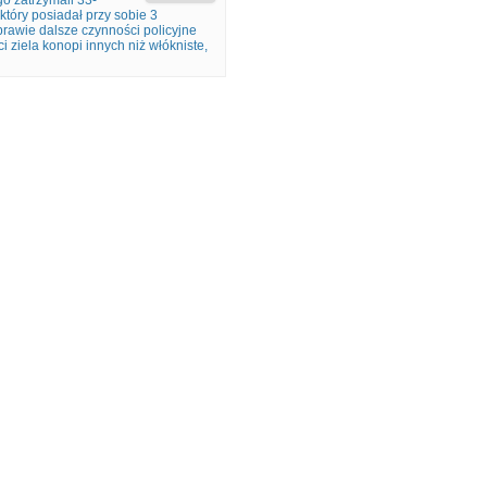
o zatrzymali 33-
tóry posiadał przy sobie 3
prawie dalsze czynności policyjne
i ziela konopi innych niż włókniste,