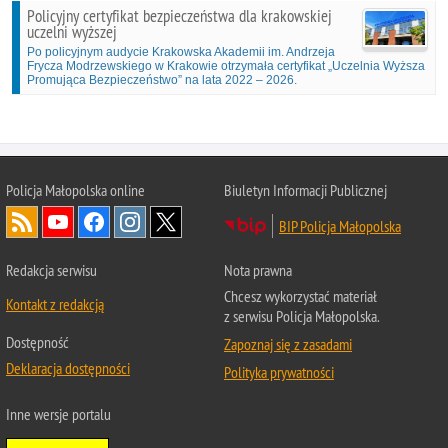
Policyjny certyfikat bezpieczeństwa dla krakowskiej
uczelni wyższej
Po policyjnym audycie Krakowska Akademii im. Andrzeja
Frycza Modrzewskiego w Krakowie otrzymała certyfikat „Uczelnia Wyższa
Promująca Bezpieczeństwo” na lata 2022 – 2026.
Policja Małopolska online
Biuletyn Informacji Publicznej
BIP Policja Małopolska
Redakcja serwisu
Nota prawna
Chcesz wykorzystać materiał
Kontakt z redakcją
z serwisu Policja Małopolska.
Dostępność
Zapoznaj się z zasadami
Deklaracja dostępności
Polityka prywatności
Inne wersje portalu