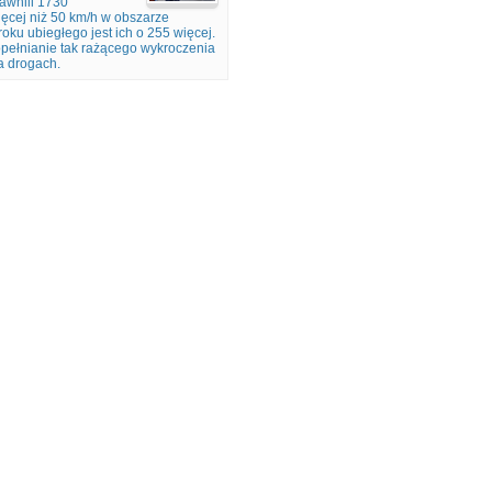
jawnili 1730
ęcej niż 50 km/h w obszarze
u ubiegłego jest ich o 255 więcej.
popełnianie tak rażącego wykroczenia
a drogach.