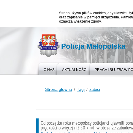
Strona używa plików cookies, aby ułatwić użyt
oraz zapisanie w pamięci urządzenia. Pamięta
oznacza wyrażenie zgody.
Policja Małopolska
O NAS
AKTUALNOŚCI
PRACA I SŁUŻBA W PO
Strona główna
Tagi
zabici
Od początku roku małopolscy policjanci ujawnili po
prędkości o więcej niż 50 km/h w obszarze zabudo