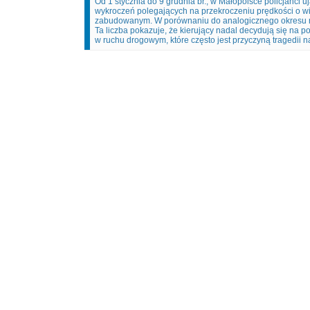
Od 1 stycznia do 9 grudnia br., w Małopolsce policjanci u
wykroczeń polegających na przekroczeniu prędkości o wi
zabudowanym. W porównaniu do analogicznego okresu rok
Ta liczba pokazuje, że kierujący nadal decydują się na 
w ruchu drogowym, które często jest przyczyną tragedii n