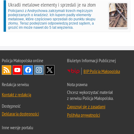
Ukradli metalowe elementy i sprzedali je na złom
Policjanci z Andrychowa zatrzymali trzech mężczyzn
podejrzanych o kradzież. Ich łupem padły elementy
metalowe, które częściowo sprzedali do punktu skupu
złomu. Teraz podejrzani odpowiedzą przed sądem, a
grozić im może nawet do 5 lat więzienia.
Policja Małopolska online
Biuletyn Informacji Publicznej
BIP Policja Małopolska
Redakcja serwisu
Nota prawna
Chcesz wykorzystać materiał
Kontakt z redakcją
z serwisu Policja Małopolska.
Dostępność
Zapoznaj się z zasadami
Deklaracja dostępności
Polityka prywatności
Inne wersje portalu