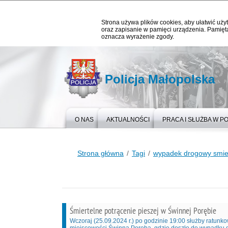
Strona używa plików cookies, aby ułatwić użyt
oraz zapisanie w pamięci urządzenia. Pamięta
oznacza wyrażenie zgody.
Policja Małopolska
O NAS
AKTUALNOŚCI
PRACA I SŁUŻBA W PO
Strona główna
Tagi
wypadek drogowy smie
Śmiertelne potrącenie pieszej w Świnnej Porębie
Wczoraj (25.09.2024 r.) po godzinie 19:00 służby ratunk