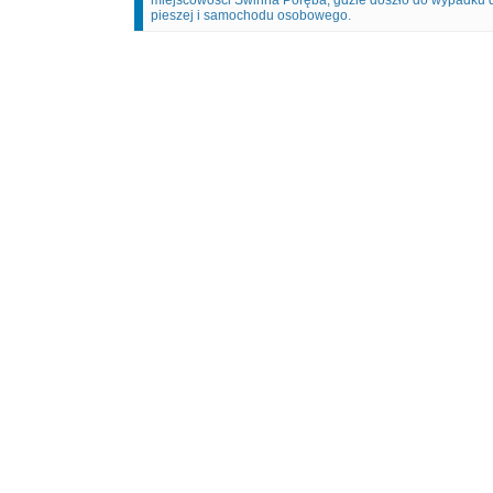
miejscowości Świnna Poręba, gdzie doszło do wypadku
pieszej i samochodu osobowego.