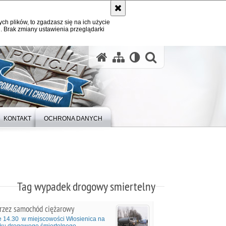
ych plików, to zgadzasz się na ich użycie
. Brak zmiany ustawienia przeglądarki
otwórz wysz
KONTAKT
OCHRONA DANYCH
Tag wypadek drogowy smiertelny
 przez samochód ciężarowy
e 14.30 w miejscowości Włosienica na