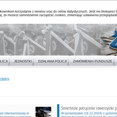
kownikom korzystanie z serwisu oraz do celów statystycznych. Jeśli nie blokujesz t
j, że możesz samodzielnie zarządzać cookies, zmieniając ustawienia przeglądarki
LICJI
JEDNOSTKI
DZIAŁANIA POLICJI
ZAMÓWIENIA I FUNDUSZE
rtelny
Śmiertelne potrącenie rowerzystki
owe interweniowały w
W poniedziałek (16.12.2024) o godzini