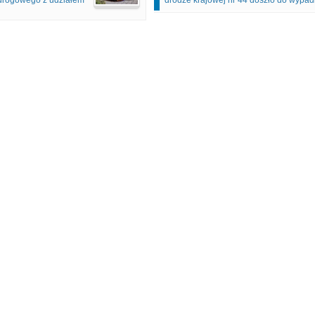
 drogowego z udziałem
drodze krajowej nr 44 doszło do wypa