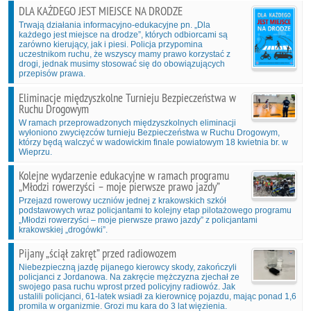
DLA KAŻDEGO JEST MIEJSCE NA DRODZE
Trwają działania informacyjno-edukacyjne pn. „Dla
każdego jest miejsce na drodze”, których odbiorcami są
zarówno kierujący, jak i piesi. Policja przypomina
uczestnikom ruchu, że wszyscy mamy prawo korzystać z
drogi, jednak musimy stosować się do obowiązujących
przepisów prawa.
Eliminacje międzyszkolne Turnieju Bezpieczeństwa w
Ruchu Drogowym
W ramach przeprowadzonych międzyszkolnych eliminacji
wyłoniono zwycięzców turnieju Bezpieczeństwa w Ruchu Drogowym,
którzy będą walczyć w wadowickim finale powiatowym 18 kwietnia br. w
Wieprzu.
Kolejne wydarzenie edukacyjne w ramach programu
„Młodzi rowerzyści – moje pierwsze prawo jazdy”
Przejazd rowerowy uczniów jednej z krakowskich szkół
podstawowych wraz policjantami to kolejny etap pilotażowego programu
„Młodzi rowerzyści – moje pierwsze prawo jazdy” z policjantami
krakowskiej „drogówki”.
Pijany „ściął zakręt” przed radiowozem
Niebezpieczną jazdę pijanego kierowcy skody, zakończyli
policjanci z Jordanowa. Na zakręcie mężczyzna zjechał ze
swojego pasa ruchu wprost przed policyjny radiowóz. Jak
ustalili policjanci, 61-latek wsiadł za kierownicę pojazdu, mając ponad 1,6
promila w organizmie. Grozi mu kara do 3 lat więzienia.