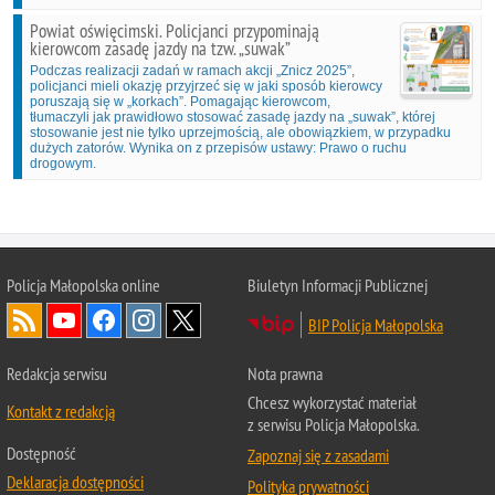
Powiat oświęcimski. Policjanci przypominają
kierowcom zasadę jazdy na tzw. „suwak”
Podczas realizacji zadań w ramach akcji „Znicz 2025”,
policjanci mieli okazję przyjrzeć się w jaki sposób kierowcy
poruszają się w „korkach”. Pomagając kierowcom,
tłumaczyli jak prawidłowo stosować zasadę jazdy na „suwak”, której
stosowanie jest nie tylko uprzejmością, ale obowiązkiem, w przypadku
dużych zatorów. Wynika on z przepisów ustawy: Prawo o ruchu
drogowym.
Policja Małopolska online
Biuletyn Informacji Publicznej
BIP Policja Małopolska
Redakcja serwisu
Nota prawna
Chcesz wykorzystać materiał
Kontakt z redakcją
z serwisu Policja Małopolska.
Dostępność
Zapoznaj się z zasadami
Deklaracja dostępności
Polityka prywatności