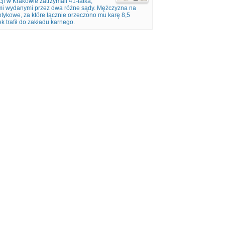
i w Krakowie zatrzymali 41-latka,
i wydanymi przez dwa różne sądy. Mężczyzna na
ykowe, za które łącznie orzeczono mu karę 8,5
k trafił do zakładu karnego.