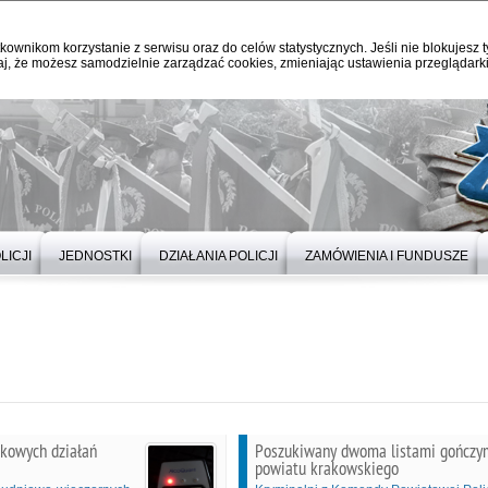
kownikom korzystanie z serwisu oraz do celów statystycznych. Jeśli nie blokujesz t
j, że możesz samodzielnie zarządzać cookies, zmieniając ustawienia przeglądarki
LICJI
JEDNOSTKI
DZIAŁANIA POLICJI
ZAMÓWIENIA I FUNDUSZE
jkowych działań
Poszukiwany dwoma listami gończym
powiatu krakowskiego