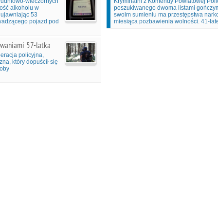
południowo-wieczornych
Kryminalni z Komendy Powiatowej Policj
tość alkoholu w
poszukiwanego dwoma listami gończym
, ujawniając 53
swoim sumieniu ma przestępstwa narkot
wadzącego pojazd pod
miesiąca pozbawienia wolności. 41-late
kiwaniami 57-latka
eracja policyjna,
na, który dopuścił się
soby