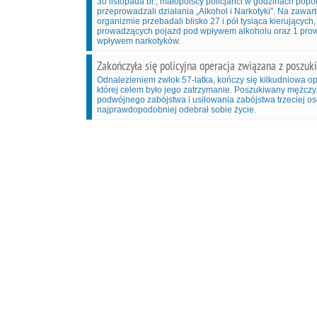
30 listopada br., małopolscy policjanci w godzinach po
przeprowadzali działania „Alkohol i Narkotyki”. Na zawar
organizmie przebadali blisko 27 i pół tysiąca kierujących
prowadzących pojazd pod wpływem alkoholu oraz 1 pro
wpływem narkotyków.
Zakończyła się policyjna operacja związana z poszu
Odnalezieniem zwłok 57-latka, kończy się kilkudniowa op
której celem było jego zatrzymanie. Poszukiwany mężczyz
podwójnego zabójstwa i usiłowania zabójstwa trzeciej o
najprawdopodobniej odebrał sobie życie.