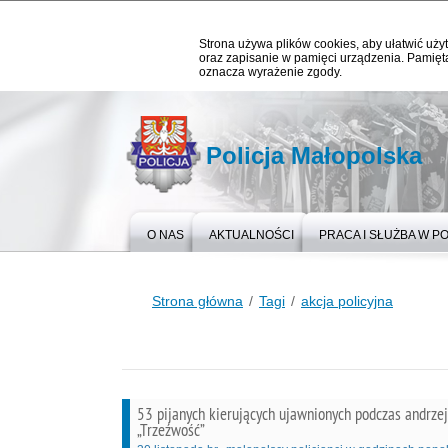
Strona używa plików cookies, aby ułatwić użyt
oraz zapisanie w pamięci urządzenia. Pamięta
oznacza wyrażenie zgody.
Policja Małopolska
O NAS
AKTUALNOŚCI
PRACA I SŁUŻBA W PO
Strona główna
Tagi
akcja policyjna
53 pijanych kierujących ujawnionych podczas andrze
„Trzeźwość”