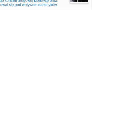
 do kontroli drogowej kierowcę bmw.
jdował się pod wpływem narkotyków.