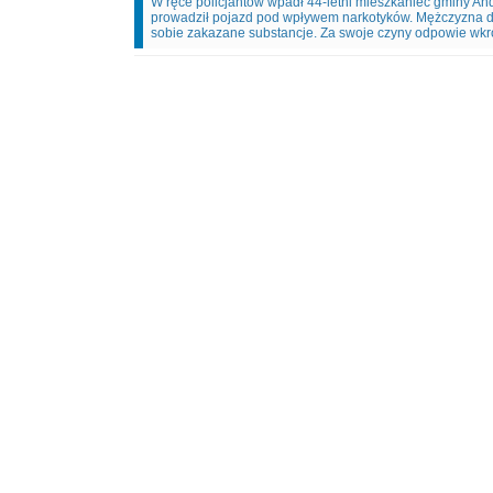
W ręce policjantów wpadł 44-letni mieszkaniec gminy And
prowadził pojazd pod wpływem narkotyków. Mężczyzna d
sobie zakazane substancje. Za swoje czyny odpowie wkr