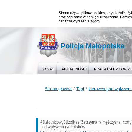
Strona używa plików cookies, aby ułatwić użyt
oraz zapisanie w pamięci urządzenia. Pamięta
oznacza wyrażenie zgody.
Policja Małopolska
O NAS
AKTUALNOŚCI
PRACA I SŁUŻBA W PO
Strona główna
Tagi
kierowca pod wpływem
#DzielnicowyBliżejNas. Zatrzymany mężczyzna, który
pod wpływem narkotyków