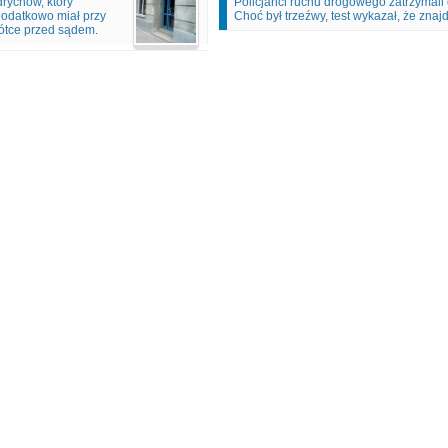
rychów, który
Policjanci ruchu drogowego zatrzymali
odatkowo miał przy
Choć był trzeźwy, test wykazał, że zna
ótce przed sądem.