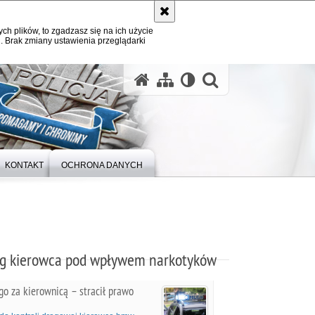
ych plików, to zgadzasz się na ich użycie
. Brak zmiany ustawienia przeglądarki
otwórz wysz
KONTAKT
OCHRONA DANYCH
g kierowca pod wpływem narkotyków
o za kierownicą – stracił prawo