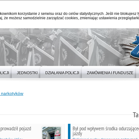
kownikom korzystanie z serwisu oraz do celów statystycznych. Jeśli nie blokujesz t
j, że możesz samodzielnie zarządzać cookies, zmieniając ustawienia przeglądarki
LICJI
JEDNOSTKI
DZIAŁANIA POLICJI
ZAMÓWIENIA I FUNDUSZE
 narkotyków
Ta
 prowadził pojazd
Był pod wpływem środka odurzająceg
jazdy