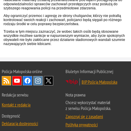
Nadesłane materiały zostaną przeanalizowane pod kątem pociągnięcia do
odpowiedzialności sprawców zachowań przestępczych oraz posłużą do
szybszego reagowania policji na przedmiotowe zdarzenia.
Aby ograniczyć przemoc i agresję ze strony chuliganów, którzy nie potrafią
kontrolować swoich reakcji i zachowań, policjanci będą sięgali po różnego
rodzaju środki w celu poprawy bezpieczeństwa.
Trzeba w tym miejscu zaznaczyć, że wobec takich osób będą stosowane
wszystkie możliwe sankcje w najsurowszym wymiarze, aby życie spokojnych
obywateli nie było zakłócane przez działanie stadionowych wandali szumnie
nazywających siebie kibicami.
Policja Małopolska online
Biuletyn Informacji Publicznej
BIP Policja Małopolska
Redakcja serwisu
Nota prawna
Chcesz wykorzystać materiał
Kontakt z redakcją
z serwisu Policja Małopolska.
Dostępność
Zapoznaj się z zasadami
Deklaracja dostępności
Polityka prywatności