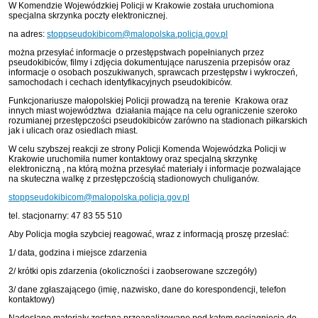
W Komendzie Wojewódzkiej Policji w Krakowie została uruchomiona
specjalna skrzynka poczty elektronicznej.
na adres:
stoppseudokibicom@malopolska.policja.gov.pl
można przesyłać informacje o przestępstwach popełnianych przez
pseudokibiców, filmy i zdjęcia dokumentujące naruszenia przepisów oraz
informacje o osobach poszukiwanych, sprawcach przestępstw i wykroczeń,
samochodach i cechach identyfikacyjnych pseudokibiców.
Funkcjonariusze małopolskiej Policji prowadzą na terenie Krakowa oraz
innych miast województwa działania mające na celu ograniczenie szeroko
rozumianej przestępczości pseudokibiców zarówno na stadionach piłkarskich
jak i ulicach oraz osiedlach miast.
W celu szybszej reakcji ze strony Policji Komenda Wojewódzka Policji w
Krakowie uruchomiła numer kontaktowy oraz specjalną skrzynkę
elektroniczną , na którą można przesyłać materiały i informacje pozwalające
na skuteczna walkę z przestępczością stadionowych chuliganów.
stoppseudokibicom@malopolska.policja.gov.pl
tel. stacjonarny: 47 83 55 510
Aby Policja mogła szybciej reagować, wraz z informacją proszę przesłać:
1/ data, godzina i miejsce zdarzenia
2/ krótki opis zdarzenia (okoliczności i zaobserowane szczegóły)
3/ dane zgłaszającego (imię, nazwisko, dane do korespondencji, telefon
kontaktowy)