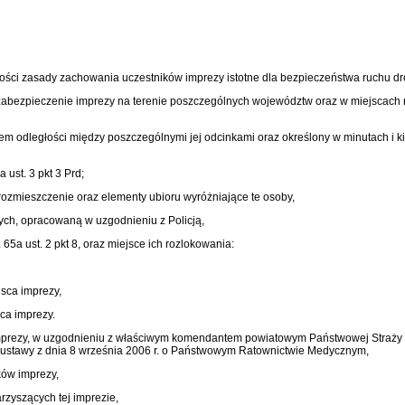
ności zasady zachowania uczestników imprezy istotne dla bezpieczeństwa ruchu 
zabezpieczenie imprezy na terenie poszczególnych województw oraz w miejscach 
m odległości między poszczególnymi jej odcinkami oraz określony w minutach i k
 ust. 3 pkt 3 Prd;
rozmieszczenie oraz elementy ubioru wyróżniające te osoby,
ych, opracowaną w uzgodnieniu z Policją,
 65a ust. 2 pkt 8, oraz miejsce ich rozlokowania:
jsca imprezy,
sca imprezy.
imprezy, w uzgodnieniu z właściwym komendantem powiatowym Państwowej Straży P
ustawy z dnia 8 września 2006 r. o Państwowym Ratownictwie Medycznym,
ków imprezy,
rzyszących tej imprezie,