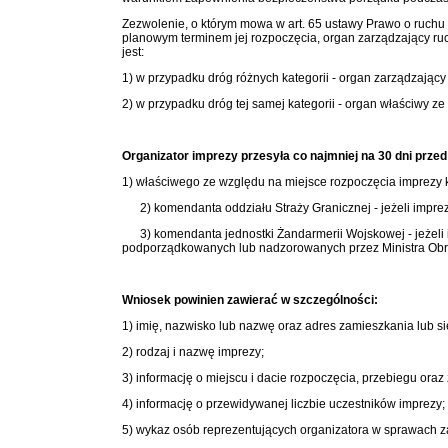
Zezwolenie, o którym mowa w art. 65 ustawy Prawo o ruchu 
planowym terminem jej rozpoczęcia, organ zarządzający ruc
jest:
1) w przypadku dróg różnych kategorii - organ zarządzający
2) w przypadku dróg tej samej kategorii - organ właściwy z
Organizator imprezy przesyła co najmniej na 30 dni pr
1) właściwego ze względu na miejsce rozpoczęcia imprezy 
2) komendanta oddziału Straży Granicznej - jeżeli impreza
3) komendanta jednostki Żandarmerii Wojskowej - jeżeli i
podporządkowanych lub nadzorowanych przez Ministra Ob
Wniosek powinien zawierać w szczególności:
1) imię, nazwisko lub nazwę oraz adres zamieszkania lub si
2) rodzaj i nazwę imprezy;
3) informację o miejscu i dacie rozpoczęcia, przebiegu ora
4) informację o przewidywanej liczbie uczestników imprezy;
5) wykaz osób reprezentujących organizatora w sprawach z