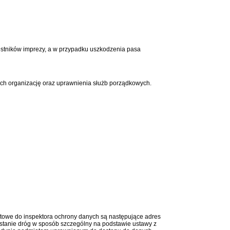
estników imprezy, a w przypadku uszkodzenia pasa
ych organizację oraz uprawnienia służb porządkowych.
towe do inspektora ochrony danych są następujące adres
stanie dróg w sposób szczególny na podstawie ustawy z