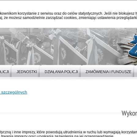
kownikom korzystanie z serwisu oraz do celów statystycznych. Jeśli nie blokujesz t
j, że możesz samodzielnie zarządzać cookies, zmieniając ustawienia przeglądarki
LICJI
JEDNOSTKI
DZIAŁANIA POLICJI
ZAMÓWIENIA I FUNDUSZE
 szczególnych
Wykor
ystyczną i inne imprezy, które powodują utrudnienia w ruchu lub wymagają korzyst
rwania imprezy oraz uzyskania zezwolenia na jej przeprowadzenie.