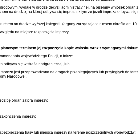
drogowym, wydaje w drodze decyzji administracyjnej, na pisemny wniosek organiza
hem na drodze, na której odbywa się impreza, z tym że jeżeli impreza odbywa si
 ruchem na drodze wyższej kategorii (organy zarządzające ruchem określa art. 10 
e względu na miejsce rozpoczęcia imprezy.
zed planowym terminem jej rozpoczęcia kopię wniosku wraz z wymaganymi doku
komendanta wojewódzkiego Policji, a także:
 odbywa się w strefie nadgranicznej, lub
mpreza jest przeprowadzana na drogach przebiegających lub przyległych do ter
rony Narodowej.
edzibę organizatora imprezy;
z zakończenia imprezy;
abezpieczenia trasy lub miejsca imprezy na terenie poszczególnych województw;