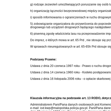
g) rodzaje zezwoleń umożliwiających poruszanie się osób 
h) organizację łączności bezprzewodowej między organizator
i) sposób informowania o ograniczeniach w ruchu drogowym 
5) zobowiązanie organizatora do przywrócenia do poprzedn
drogowego lub urządzeń drogowych będącego następstwem i
6) pisemną zgodę właściciela lasu na przeprowadzenie impr
Do imprez, o których mowa w art. 65 Prd , nie stosuje się
W sprawach nieuregulowanych w art. 65-65h Prd stosuje si
Podstawy Prawne:
Ustawa z dnia 20 czerwca 1997 roku - Prawo o ruchu drog
Ustawa z dnia 14 czerwca 1960 roku - Kodeks postępowani
Ustawa z dnia 16 listopada 2006 roku - o opłacie skarbowej
Klauzula informacyjna na podstawie art. 13 RODO, dotyc
Administratorem Pani/Pana danych osobowych jest Komendan
e-mail: iod.kwp@malopolska.policja.gov.pl. Pani/Pana dan