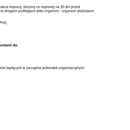
tora imprezy, złożony co najmniej na 30 dni przed
ę na drogach podległych kilku organom - organem właściwym
Prd);
mentami do:
enów będących w zarządzie jednostek organizacyjnych