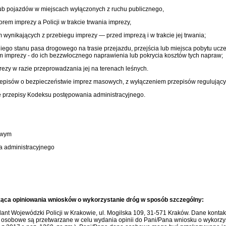
lub pojazdów w miejscach wyłączonych z ruchu publicznego,
em imprezy a Policji w trakcie trwania imprezy,
wynikających z przebiegu imprezy — przed imprezą i w trakcie jej trwania;
iego stanu pasa drogowego na trasie przejazdu, przejścia lub miejsca pobytu ucz
mprezy - do ich bezzwłocznego naprawienia lub pokrycia kosztów tych napraw;
ezy w razie przeprowadzania jej na terenach leśnych.
 przepisów o bezpieczeństwie imprez masowych, z wyłączeniem przepisów regulując
ę przepisy Kodeksu postępowania administracyjnego.
owym
a administracyjnego
ząca opiniowania wniosków o wykorzystanie dróg w sposób szczególny:
t Wojewódzki Policji w Krakowie, ul. Mogilska 109, 31-571 Kraków. Dane kontak
e osobowe są przetwarzane w celu wydania opinii do Pani/Pana wniosku o wykorzy