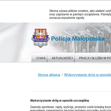
Strona używa plików cookies, aby ułatwić użyt
oraz zapisanie w pamięci urządzenia. Pamięta
oznacza wyrażenie zgody.
Policja Małopolska
O NAS
AKTUALNOŚCI
PRACA I SŁUŻBA W PO
Strona główna
Wykorzystanie dróg w sposób
Wykorzystanie dróg w sposób szczególny
Zawody sportowe, rajdy, wyścigi, przewóz osób kolejką tur
warunkiem zapewnienia bezpieczeństwa porządku podczas t