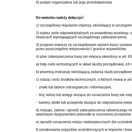
6) podpis organizatora lub jego przedstawiciela.
Do wniosku należy dołączyć:
1) szczegółowy regulamin imprezy, określający w szczegól
2) wykaz osób odpowiedzialnych za prawidłowy przebieg i 
miejscach wymagających szczególnego zabezpieczenia;
3) program imprezy ze szczegółowym opisem trasy i podanie
przez poszczególne miejscowości i granice województw;
4) plan zabezpieczenia trasy lub miejsca określony w art. 65a
a) listę osób wchodzących w skład służby porządkowej, ich 
b) pisemną instrukcję określającą zadania służb porządkow
c) rodzaj i ilość środków technicznych, o których mowa w art.
- znaki lub tablice ostrzegawcze i informacyjne,
- liny, taśmy lub wstęgi służące do oznaczenia trasy lub mie
- bariery, płotki lub przegrody służące do odgradzania miej
d) rodzaje, zakres i sposób zabezpieczenia ratowniczego 
właściwym dysponentem jednostki w rozumieniu przepisów 
e) sposób oznaczenia miejsc niebezpiecznych dla uczestni
f) oznakowanie pojazdów uczestniczących w imprezie i towa